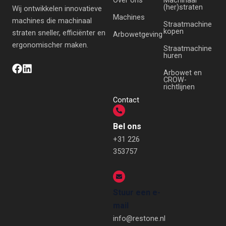
Over ons
Machinaal
(her)straten
Wij ontwikkelen innovatieve
Machines
machines die machinaal
Straatmachine
kopen
straten sneller, efficiënter en
Arbowetgeving
ergonomischer maken.
Straatmachine
huren
Arbowet en
CROW-
richtlijnen
Contact
Bel ons
+31 226
353757
Stuur een e-
mail
info@restone.nl