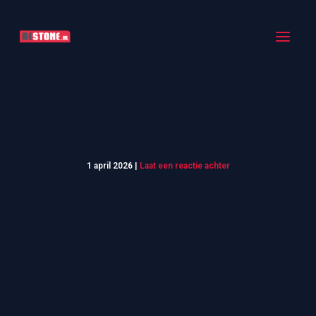
Ga
naar
de
inhoud
1 april 2026
|
Laat een reactie achter